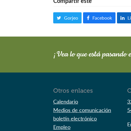
Compartir este
Gorjeo
Facebook
L
¡Vea lo que está pasando 
Otros enlaces
C
Calendario
3
Medios de comunicación
5
boletín electrónico
E
Empleo