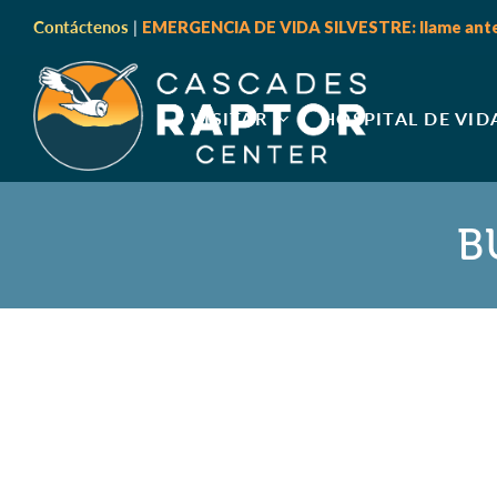
Contáctenos
|
EMERGENCIA DE VIDA SILVESTRE: llame antes
VISITAR
HOSPITAL DE VID
B