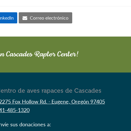
inkedIn
Correo electrónico
en Cascades Raptor Center!
entro de aves rapaces de Cascades
2275 Fox Hollow Rd. ∙ Eugene, Oregón 97405
41-485-1320
nvíe sus donaciones a: